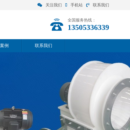
关注我们
手机站
联系我们
全国服务热线：
13505336339
案例
联系我们