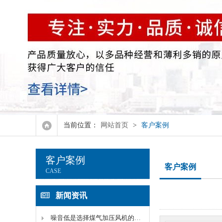
钛合
不锈
煤气加
塑料
玻璃
当前位置：
网站首页
>
客户案例
高温
隧道
客户案例
客户案例
CASE
射流
新闻资讯
噪音低是选择煤气加压风机的标准吗？