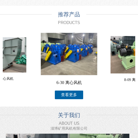
推荐产品
PRODUCTS
9 离心风机
8-09 
6-30 离心风机
查看更多
关于我们
ABOUT US
淄博矿用风机有限公司