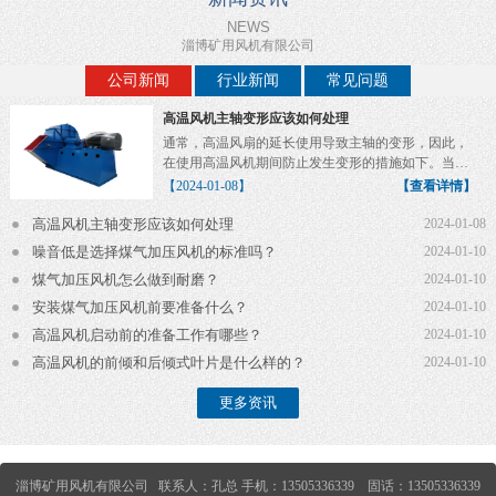
NEWS
淄博矿用风机有限公司
公司新闻
行业新闻
常见问题
高温风机主轴变形应该如何处理
通常，高温风扇的延长使用导致主轴的变形，因此，
在使用高温风机期间防止发生变形的措施如下。当风
扇不停时，它可以旋转气雾风扇的螺旋桨，并适当地
【2024-01-08】
【查看详情】
延长尾部的排气速度，从而在非常低的温度下增加风
扇入口的负压。中央操作指令是通过标准操作确定
高温风机主轴变形应该如何处理
2024-01-08
的，技术参数是严格限定的，用于测量基隆热交换器
噪音低是选择煤气加压风机的标准吗？
2024-01-10
C-1管入口的排气量和压力调节变形。在C-1管入口的
煤气加压风机怎么做到耐磨？
2024-01-10
排气测量小于430°C时，对高温风机负气体进行严格控
制。当在主站点的现场实...
安装煤气加压风机前要准备什么？
2024-01-10
高温风机启动前的准备工作有哪些？
2024-01-10
高温风机的前倾和后倾式叶片是什么样的？
2024-01-10
更多资讯
淄博矿用风机有限公司 联系人：孔总 手机：13505336339 固话：13505336339